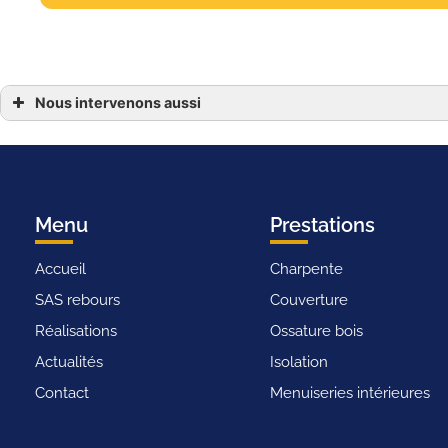
Nous intervenons aussi
isolation par l exterieur
isolation par l exterieur a craon
isolation par l exterieur a chateau gontier
isolation par l exterieur a ampoigne
isolation par l exterieur a laval en mayenne 53
isolation par l exterieur a segre
isolation par l exterieur lion dangers en maine
Menu
Prestations
isolation par l exterieur loire 49
Accueil
Charpente
SAS rebours
Couverture
Réalisations
Ossature bois
Actualités
Isolation
Contact
Menuiseries intérieures