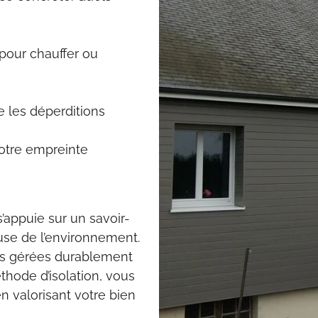
pour chauffer ou
 les déperditions
votre empreinte
appuie sur un savoir-
use de l’environnement.
es gérées durablement
thode d’isolation, vous
n valorisant votre bien