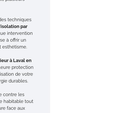
des techniques
’
isolation par
que intervention
e à offrir un
t esthétisme.
rieur à Laval en
leure protection
isation de votre
gie durables.
e contre les
e habitable tout
ture face aux