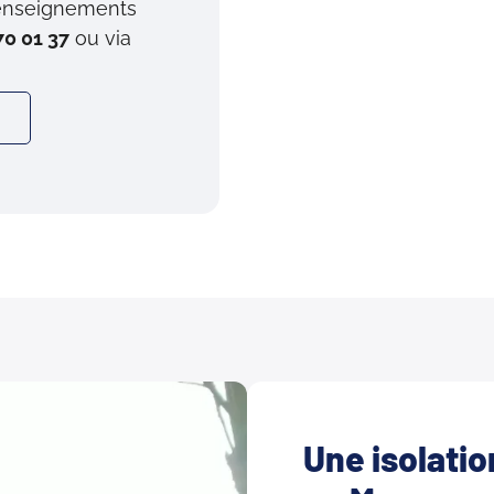
renseignements
70 01 37
ou via
Une isolation