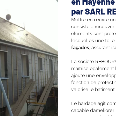
en Mayenne 
par SARL R
Mettre en œuvre une 
consiste à recouvrir
éléments sont proté
lesquelles une toile
façades
, assurant iso
La société REBOURS, 
maîtrise également 
ajoute une envelopp
fonction de protectio
valorise le bâtiment.
Le bardage agit co
capable d’améliorer 