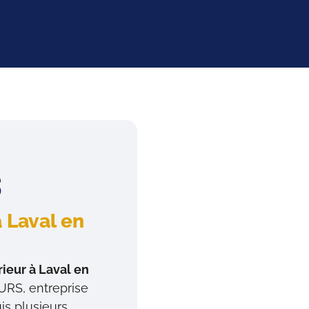
S
à Laval en
rieur à Laval en
URS, entreprise
is plusieurs